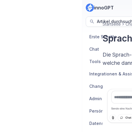
innoGPT
Artikel durchsuc
Startseite
Cha
Sprach
Erste Schritte
Chat
Die Sprach-
Tools
welche dann
Integrationen & Ass
Change-Manageme
Admin Guide
Persönliche Einstel
Datenschutz