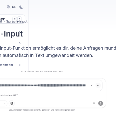
DE
hen
K
⌘
t
Sprach-Input
-Input
Input-Funktion ermöglicht es dir, deine Anfragen münd
 automatisch in Text umgewandelt werden.
istenten
nt
lungen