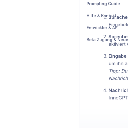
Prompting Guide
Hilfe & Kontakt
Sprachei
Eingabele
Entwickler & API
Sprechen
Beta Zugang & Neue
aktiviert
Eingabe 
um ihn a
Tipp: Du
Nachrich
Nachric
InnoGPT