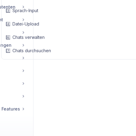
istenten
3️⃣
Sprach-Input
nt
4️⃣
Datei-Upload
6️⃣
Chats verwalten
lungen
7️⃣
Chats durchsuchen
 Features