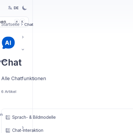
DE
hen
K
⌘
Startseite
Chat
Chat
elle
Alle Chatfunktionen
6 Artikel
en
1️⃣
Sprach- & Bildmodelle
2️⃣
Chat-Interaktion