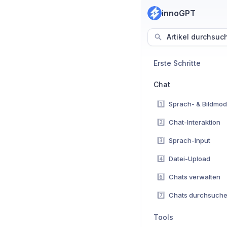
innoGPT
Artikel durchsuc
Erste Schritte
Chat
1️⃣
Sprach- & Bildmod
2️⃣
Chat-Interaktion
3️⃣
Sprach-Input
4️⃣
Datei-Upload
6️⃣
Chats verwalten
7️⃣
Chats durchsuch
Tools