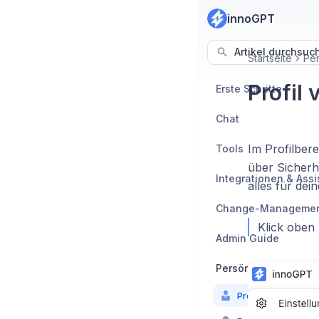
innoGPT
Artikel durchsuc
Startseite
Per
Profil 
Erste Schritte
Chat
Im Profilber
Tools
über Sicherhe
Integrationen & Ass
alles für dein
Change-Manageme
Klick oben
Admin Guide
Persönliche Einstel
Profil verwalten