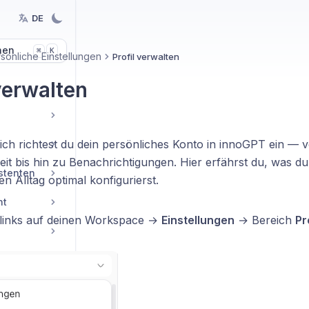
DE
hen
K
⌘
sönliche Einstellungen
Profil verwalten
verwalten
eich richtest du dein persönliches Konto in innoGPT ein — 
it bis hin zu Benachrichtigungen. Hier erfährst du, was du
istenten
en Alltag optimal konfigurierst.
nt
 links auf deinen Workspace →
Einstellungen
→ Bereich
Pr
lungen