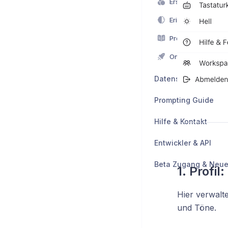
Erinnerungs-Funkt
Prompt-Bibliothek
Onboarding - Eins
Datenschutz
Prompting Guide
Hilfe & Kontakt
Entwickler & API
Beta Zugang & Neue
1. Profil:
Hier verwalt
und Töne.