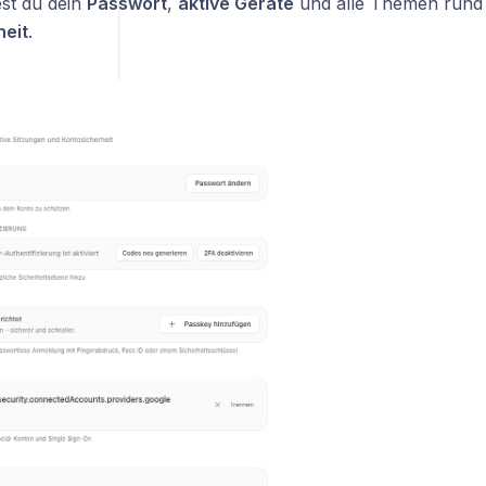
est du dein
Passwort
,
aktive Geräte
und alle Themen rund
heit
.