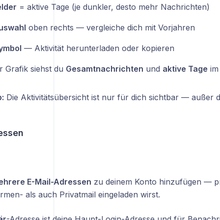
lder
= aktive Tage (je dunkler, desto mehr Nachrichten)
uswahl
oben rechts — vergleiche dich mit Vorjahren
Symbol
— Aktivität herunterladen oder kopieren
r Grafik siehst du
Gesamtnachrichten
und
aktive Tage
im
:
Die Aktivitätsübersicht ist nur für dich sichtbar — außer du 
essen
ehrere E-Mail-Adressen
zu deinem Konto hinzufügen — pr
rmen- als auch Privatmail eingeladen wirst.
är
-Adresse ist deine Haupt-Login-Adresse und für Benachr