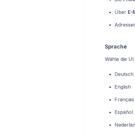
Über
E-
Adressen
Sprache
Wähle die U
Deutsch
English
Français
Español
Nederla