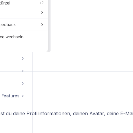
Erscheinungsbild — Mach innoGPT zu deinem Workspace
ion
tellungen
 Features
est du deine Profilinformationen, deinen Avatar, deine E-M