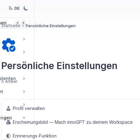
DE
hen
K
⌘
Startseite
Persönliche Einstellungen
Persönliche Einstellungen
istenten
5 Artikel
nt
Profil verwalten
lungen
Erscheinungsbild — Mach innoGPT zu deinem Workspace
Erinnerungs-Funktion