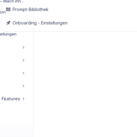
Erscheinungsbild — Mach innoGPT zu deinem Workspace
Prompt-Bibliothek
ion
Onboarding - Einstellungen
tellungen
 Features