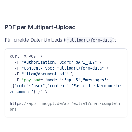
PDF per Multipart-Upload
Für direkte Datei-Uploads (
):
multipart/form-data
curl -X POST \

  -H 
"Authorization: Bearer $API_KEY"
 \

  -H 
"Content-Type: multipart/form-data"
 \

  -F 
"file=@document.pdf"
 \

  -F 
'payload
={
"model"
:
"gpt-5"
,
"messages"
:
[{
"role"
:
"user"
,
"content"
:
"Fasse die Kernpunkte 
zusammen."
}]}' \

https:
//app.innogpt.de/api/ext/v1/chat/completi
ons