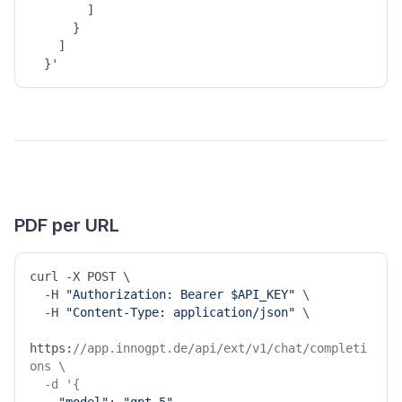
        ]

      }

    ]

PDF per URL
curl -X POST \

  -H 
"Authorization: Bearer $API_KEY"
 \

  -H 
"Content-Type: application/json"
 \

https:
//app.innogpt.de/api/ext/v1/chat/completi
ons \

  -d '{