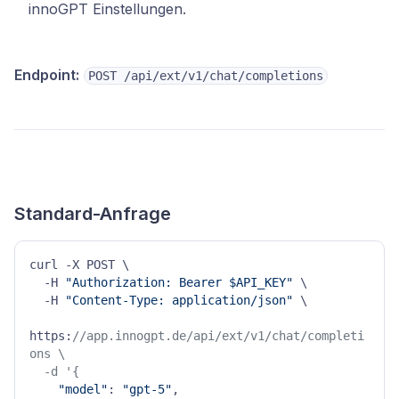
innoGPT Einstellungen.
Endpoint:
POST /api/ext/v1/chat/completions
Standard-Anfrage
curl -X POST \

  -H 
"Authorization: Bearer $API_KEY"
 \

  -H 
"Content-Type: application/json"
 \

https:
//app.innogpt.de/api/ext/v1/chat/completi
ons \

  -d '{
"model"
: 
"gpt-5"
,
