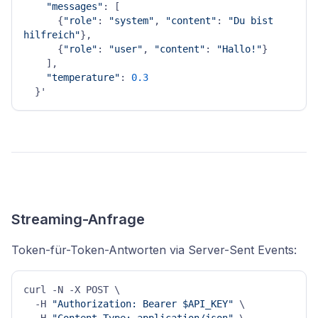
"messages"
: [

      {
"role"
: 
"system"
, 
"content"
: 
"Du bist 
hilfreich"
},

      {
"role"
: 
"user"
, 
"content"
: 
"Hallo!"
}

    ],

"temperature"
: 
0.3
Streaming-Anfrage
Token-für-Token-Antworten via Server-Sent Events:
curl -N -X POST \

  -H 
"Authorization: Bearer $API_KEY"
 \
