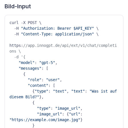
Bild-Input
curl -X POST \

  -H 
"Authorization: Bearer $API_KEY"
 \

  -H 
"Content-Type: application/json"
 \

https:
//app.innogpt.de/api/ext/v1/chat/completi
ons \

  -d '{
"model"
: 
"gpt-5"
,

"messages"
: [

      {

"role"
: 
"user"
,

"content"
: [

          {
"type"
: 
"text"
, 
"text"
: 
"Was ist auf 
diesem Bild?"
},

          {

"type"
: 
"image_url"
,

"image_url"
: {
"url"
: 
"https://example.com/image.jpg"
}

          }
