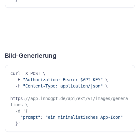
Bild-Generierung
curl -X POST \

  -H 
"Authorization: Bearer $API_KEY"
 \

  -H 
"Content-Type: application/json"
 \

https:
//app.innogpt.de/api/ext/v1/images/genera
tions \

  -d '{
"prompt"
: 
"ein minimalistisches App-Icon"