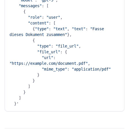
"model"
: 
"gpt-5"
,

"messages"
: [

      {

"role"
: 
"user"
,

"content"
: [

          {
"type"
: 
"text"
, 
"text"
: 
"Fasse 
dieses Dokument zusammen"
},

          {

"type"
: 
"file_url"
,

"file_url"
: {

"url"
: 
"https://example.com/document.pdf"
,

"mime_type"
: 
"application/pdf"
            }

          }

        ]

      }

    ]
