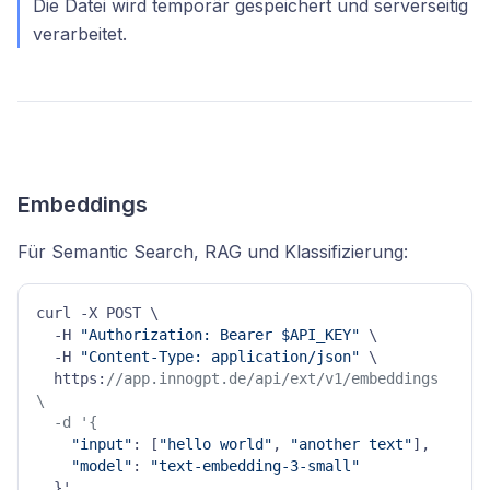
Die Datei wird temporär gespeichert und serverseitig
verarbeitet.
Embeddings
Für Semantic Search, RAG und Klassifizierung:
curl -X POST \

  -H 
"Authorization: Bearer $API_KEY"
 \

  -H 
"Content-Type: application/json"
 \

  https:
//app.innogpt.de/api/ext/v1/embeddings 
\

  -d '{
"input"
: [
"hello world"
, 
"another text"
],

"model"
: 
"text-embedding-3-small"