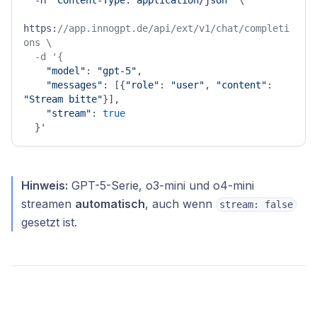
  -H 
"Content-Type: application/json"
 \

https:
//app.innogpt.de/api/ext/v1/chat/completi
ons \

  -d '{
"model"
: 
"gpt-5"
,

"messages"
: [{
"role"
: 
"user"
, 
"content"
: 
"Stream bitte"
}],

"stream"
: 
true
Hinweis:
GPT-5-Serie, o3-mini und o4-mini
streamen
automatisch
, auch wenn
stream: false
gesetzt ist.