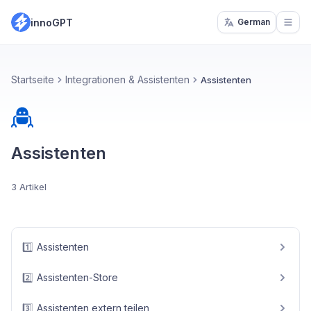
innoGPT
German
Open
Startseite
Integrationen & Assistenten
Assistenten
Assistenten
3 Artikel
1️⃣
Assistenten
2️⃣
Assistenten-Store
3️⃣
Assistenten extern teilen